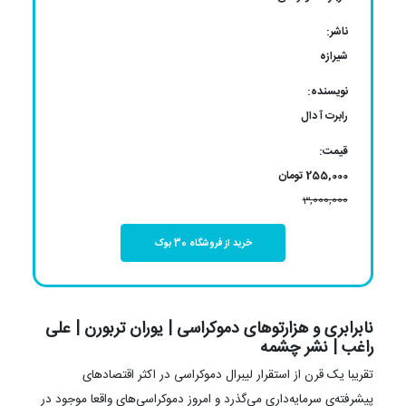
ناشر:
شیرازه
نویسنده:
رابرت آ دال
قیمت:
255,000 تومان
3,000,000
خرید از فروشگاه 30 بوک
نابرابری و هزارتوهای دموکراسی | یوران تربورن | علی
راغب | نشر چشمه
تقریبا یک قرن از استقرار لیبرال دموکراسی در اکثر اقتصادهای
پیشرفته‌ی سرمایه‌داری می‌گذرد و امروز دموکراسی‌های واقعا موجود در