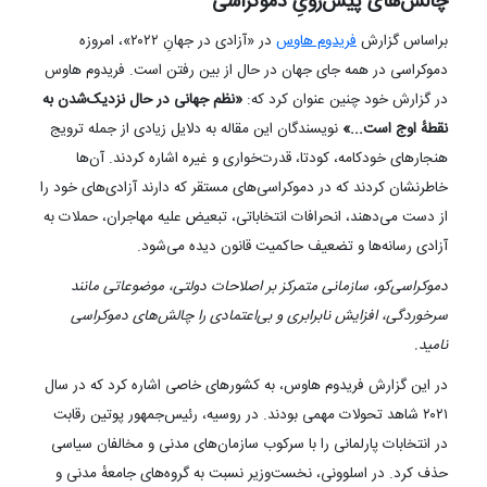
چالش‌های پیش‌رویِ دموکراسی
براساس گزارش
فریدوم هاوس
در «آزادی در جهانِ ۲۰۲۲»، امروزه
دموکراسی در همه جای جهان در حال از بین رفتن است. فریدوم هاوس
در گزارش خود چنین عنوان کرد که:
«نظم جهانی در حال نزدیک‌شدن به
نقطهٔ اوج است...»
نویسندگان این مقاله به دلایل زیادی از جمله ترویج
هنجارهای خودکامه، کودتا، قدرت‌خواری و غیره اشاره کردند. آن‌ها
خاطرنشان کردند که در دموکراسی‌های مستقر که دارند آزادی‌های خود را
از دست می‌دهند، انحرافات انتخاباتی، تبعیض علیه مهاجران، حملات به
آزادی رسانه‌ها و تضعیف حاکمیت قانون دیده می‌شود.
دموکراسی‌کو، سازمانی متمرکز بر اصلاحات دولتی، موضوعاتی مانند
سرخوردگی، افزایش نابرابری و بی‌اعتمادی را چالش‌های دموکراسی
نامید.
در این گزارش فریدوم هاوس، به کشورهای خاصی اشاره کرد که در سال
۲۰۲۱ شاهد تحولات مهمی بودند. در روسیه، رئيس‌جمهور پوتین رقابت
در انتخابات پارلمانی را با سرکوب سازمان‌های مدنی و مخالفان سیاسی
حذف کرد. در اسلوونی، نخست‌وزیر نسبت به گروه‌های جامعهٔ مدنی و