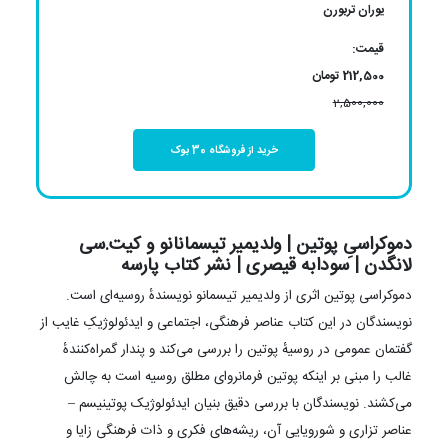
یوران تربورن
قیمت:
212,500 تومان
2,500,000
خرید از فروشگاه 30 بوک
دموکراسیِ پوتین | ولدیمیر تیسمانانو و کیت‌.سی
لانگدن | سودابه قیصری | نشر کتاب پارسه
دموکراسی پوتین اثری از ولدیمیر تیسمانو نویسندهٔ روسیه‌ای است.
نویسندگان در این کتاب عناصر فرهنگی، اجتماعی و ایدئولوژیکِ غایب از
گفتمان عمومی در روسیهٔ پوتین را بررسی می‌کند و پندار گمراه‌کنندهٔ
غالب را مبنی بر اینکه پوتین فرمانروای مطلق روسیه است به چالش
می‌کشند. نویسندگان با بررسی دقیق بنیان ایدئولوژیک پوتینیسم –
عناصر تزاری و شورویایی آن، ریشه‌های فکری و ذات فرهنگی زایا و