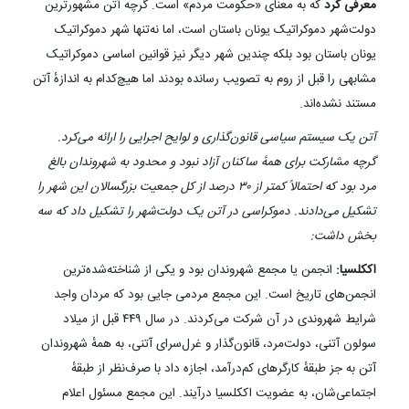
معرفی کرد
که به معنای «حکومت مردم» است. گرچه آتن مشهورترین
دولت‌شهر دموکراتیک یونان باستان است، اما نه‌تنها شهر دموکراتیک
یونان باستان بود بلکه چندین شهر دیگر نیز قوانین اساسی دموکراتیک
مشابهی را قبل از روم به تصویب رسانده بودند اما هیچ‌کدام به اندازهٔ آتن
مستند نشده‌اند.
آتن یک سیستم سیاسی قانون‌گذاری و لوایح اجرایی را ارائه می‌کرد.
گرچه مشارکت برای همهٔ ساکنان آزاد نبود و محدود به شهروندان بالغ
مرد بود که احتمالاً کمتر از ۳۰ درصد از کل جمعیت بزرگسالان این شهر را
تشکیل می‌دادند. دموکراسی در آتن یک دولت‌شهر را تشکیل داد که سه
بخش داشت:
اککلسیا:
انجمن یا مجمع شهروندان بود و یکی از شناخته‌شده‌ترین
انجمن‌های تاریخ است. این مجمع مردمی جایی بود که مردان واجد
شرایط شهروندی در آن شرکت می‌کردند. در سال ۴۴۹ قبل از میلاد
سولون آتنی، دولت‌مرد، قانون‌گذار و غرل‌سرای آتنی، به همهٔ شهروندان
آتن به جز طبقهٔ کارگرهای کم‌درآمد، اجازه داد با صرف‌نظر از طبقهٔ
اجتماعی‌شان، به عضویت اککلسیا درآیند. این مجمع مسئول اعلام