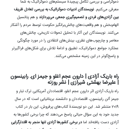
دموکراسی و بررسی تکامل پیچیدهٔ سیستم‌های دموکراتیک به شما
معرفی می‌کنیم.
نویسندگان ادبیات دموکراتیک به بررسی تعادل ظریف
بین آزادی‌های فردی و تصمیم‌گیری جمعی می‌پردازند
و هم پتانسیل
الهام‌بخش و هم واقعیت‌های چالش‌برانگیز حکومت توسط مردم را آشکار
می‌کنند. نویسندگان این آثار با تحلیل تحولات تاریخی، چالش‌های
معاصر و چارچوب‌های نظری، بینش‌های انتقادی را در مورد چگونگی
عملکرد جوامع دموکراتیک، تطبیق و ادامهٔ تلاش برای شکل‌های فراگیرتر
و پاسخ‌گوتر در این زمینه مشخص می‌کنند.
راه باریک آزادی | دارون عجم اغلو و جیمز ای. رابینسون
| علیرضا بهشتی شیرازی | نشر روزنه
راه باریک آزادی اثر دارون عجم اغلو، اقتصاددان آمریکایی ترک تبار و
جیمز آلن رابینسون، اقتصاددان و دانشمند بریتانیایی است که در سال
2019 منتشر شد. این دو نویسندۀ کتاب‌های پرفروش، این بار در کتاب
جدید خود به این سؤال حیاتی پاسخ می‌دهند که چرا برخی کشورها به
آزادی دست یافته‌اند اما
در برخی کشورها آزادی تنها منجر به اقتدارگرایی