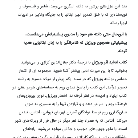
بعد این غزل‌های پرشور به دانته الیگری می‌رسد، شاعر و فیلسوف و
نویسنده‌ای که با خلق کمدی الهی ایتالیا را به جایگاه والایی در ادبیات
اروپا رساند.
با این‌حال حتی دانته هم خود را مدیون پیشینیانش می‌دانست،
پیشینیانی همچون ویرژیل که شاعرانگی را به زبان ایتالیایی هدیه
کردند.
کتاب انه‌اید اثر ویرژیل
با ترجمۀ دکتر جلال‌الدین کزازی را می‌توانید
بخوانید تا با این میراث ادبی بیشتر آشنا شوید. مجموعه ای از اشعار
حماسی نوشته ویرژیل که در سده یکم پیش از میلاد مسیح به رشته
تحریر درآمد. این کتاب را پاسخِ تمدن روم به حماسه‌های هومر یعنی دو
کتاب ایلیاد و ادیسه در نظر گرفته‌اند. اشعار ویرژیل، نوای پیروزی‌های
فرهنگ روم را سر می‌دهد و و تراژدی تروا را به مسیری به سوی
بنیان‌گذاری روم توسط نوادگان آخرین قهرمان تروایی، آنئاس، تبدیل
می‌کند. آنئاس که به همراه چند نفر دیگر در حال فرار از ویرانه‌های شهر
است، با ماجراجویی‌های عجیب و جذابی مواجه می‌شود. رابطه‌ای
عاشقانه و پرشور با ملکه کارتاژ در مسیرش قرار می‌گیرد، سفری به دنیای