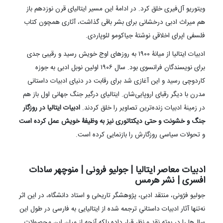
ویتوریو آل‌فیری خلق کرد. در ادامۀ این مسیر ایتالیای قرن نوزدهم باز
هم میراث ادبی درخشانی برای بشر باقی گذاشت، آثاری همچون کتاب
فلسفی اپرای اخلاقی نوشتۀ جیاکومو لئوپاردی.
ادبیات ایتالیا از میانۀ ۱۹۰۰ به روزهای اوج خویش رسید و رقیبی جدی
برای نویسندگان فرانسوی بود. سال ۱۹۰۶ اولین نوبل ادبی به جوزه
کاردوچی رسید و این آغازی شد برای رقابت در دنیای ادبیات داستانی
مدرن با دیگر رقبای اروپایی‌شان. ایتالیای درگیر جنگ جهانی اول باز هم
در زمینۀ ادبیات زنده‌ترین تصاویر را خلق کردند.
ادبیات ایتالیا در روزگار
جنگ و خشونت و حتی دیکتاتوری نیز به وظیفۀ خویش عمل کرده است
و تحولات سیاسی روزگارش را بازنمایی کرده است.
ادبیات معاصر ایتالیا | جولیو فرونی | منوچهر سادات
افسری | نشر هرمس
جولیو فرّونی، منتقد ادبی، پژوهشگر تاریخی و استاد دانشگاه، در این اثر
نه‏‌تنها آثار ادبیات داستانیِ ترجمه ‏شده از ایتالیایی به فارسی در طول این
سال‏‌ها را در بوته نقد و نظر قرار داده بلکه آنچه از میان این محصولات