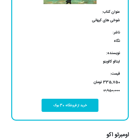
عنوان کتاب:
شوخی های کیهانی
ناشر:
نگاه
نویسنده:
ایتالو کالوینو
قیمت:
335,750 تومان
3,950,000
خرید از فروشگاه 30 بوک
اومبرتو اکو