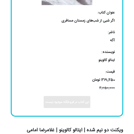
عنوان کتاب:
اگر شبی از شب‌های زمستان مسافری
ناشر:
آگه
نویسنده:
ایتالو کالوینو
قیمت:
361,250 تومان
4,250,000
این کتاب در فروشگاه موجود نیست.
ویکنت دو نیم شده | ایتالو کالوینو | غلامرضا امامی