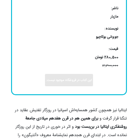
ناشر:
مازیار
نویسنده:
جووانی بوکاچیو
قیمت:
280,500 تومان
3,300,000
این کتاب در فروشگاه موجود نیست.
ایتالیا نیز همچون کشور همسایه‌اش اسپانیا در روزگار تفتیش عقاید در
تنگنا قرار گرفت و
برای همین هم در قرن هفدهم میلادی جامعۀ
روشنفکری ایتالیا در بن‌بست بود
و اثر در خوری در تاریخ از این روزگار
نمانده است. در ابتدای قرن هجدهم نمایشنامۀ معروف «آنتیگون» را