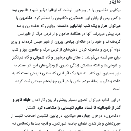
مازیار
بوکاچیو دکامرون را در روزهایی نوشت که ایتالیا درگیر شیوع طاعون بود
و کمی پس از پایان این همه‌گیری دکامرون را منتشر کرد.
دکامرون را
می‌توان هزار و یک شب ایتالیایی دانست.
روایتی که هفت زن و سه
مرد پیش می‌برند، آنها در هنگامۀ طاعون و از ترس مرگ از فلورانس
گریخته‌اند و خود را در خانه‌ای ییلاقی بیرون از شهر حبس کرده‌اند و برای
دوام آوردن و منحرف کردن ذهن‌شان از ترس مرگ و طاعون روز و شب
برای هم قصه می‌گویند. داستان‌های پرشهور و گاه شهوانی و گاه غم‌انگیز
و شوخی‌ها و البته ستایش زندگی دنیوی از ویژگی‌های این اثر است. به
باور بسیاری این کتاب نه تنها یک اثر ادبی که سندی تاریخی است که به
دقت زندگی و زمانۀ مردم عادی را در قرن چهاردهم میلادی ثبت کرده
است.
در این کتاب می‌توان تصویر بسیار روشنی از روی کار آمدن
طبقه تاجر و
گذر از فئودالیته تا فساد عظیم کلیسایی را مشاهده کرد
. انتشار
«دکامرون» در قرن چهاردهم میلادی، در پایین کشیدن اصحاب کلیسا از
جبروتشان و باز شدن فضای جامعه فلورانس، و آنچه بعدها رنسانس نام