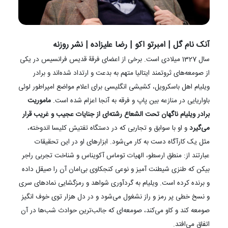
آنک نام گل | امبرتو اکو | رضا علیزاده | نشر روزنه
سال 1327 میلادی است. برخی از اعضای فرقۀ قدیس فرانسیس در یکی
از صومعه‌های ثروتمند ایتالیا متهم به بدعت و ارتداد شده‌اند و برادر
ویلیام اهل باسکرویل، کشیشی انگلیسی برای اعلام مواضع امپراطور لوئی
باواریایی در منازعه بین پاپ و فرقه به آنجا اعزام شده است.
ماموریت
برادر ویلیام ناگهان تحت الشعاع رشته‌ای از جنایات عجیب و غریب قرار
می‌گیرد
و او با سوابق و تجاربی که در دستگاه تفتیش کلیسا اندوخته،
مثل یک کارآگاه دست به کار می‌شود. ابزارهای او در این تحقیقات
عبارتند از: منطق ارسطو، الهیات توماس آکویناس و شناخت تجربی راجر
بیکن که طنزی شیطنت آمیز و نوعی کنجکاوی بی‌امان آن را صیقل داده
و برنده کرده است. ویلیام به گردآوری شواهد و رمزگشایی نمادهای سری
و نسخ خطی پر رمز و راز نشغول می‌شود و در دل هزار توی خوف انگیز
صومعه کند و کاو می‌کند، صومعه‌ای که جالب‌ترین حوادث شب‌ها در آن
اتفاق می‌افتد.