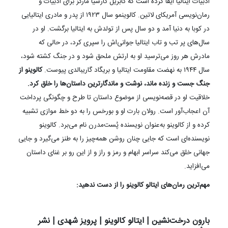
ادبیات ایتالیا ایفا کرده است که گابریل گارسیا مارکز برای ادبیات و
رمان‌نویسی آمریکای لاتین. کالوینمو سال ۱۹۲۳ از پدر و مادری ایتالیایی
در کوبا به دنیا آمد و دو سال پس از تولدش به ایتالیا برگشت. او در
سال‌های پر تب و تاب ایتالیا جوانی‌اش را سپری کرد، در حالی که
مادرش هر روز می‌ترسید او به ارتش ملحق شود و در جنگ کشته شود،
سال ۱۹۴۴ به نهضت مقاومت ایتالیا و بریگاد گاریبالدی پیوست.
کالوینو از
جنگ جست و زنده ماند، نوشت و ماندگارترین داستان‌ها را خلق کرد.
خلاقیت او در قصه‌نویسی از موضوع داستان تا طرح و چگونگی پرداخت
آن اعجاب‌آور است. رولان بارت او و بورخس را به دو خط موازی تشبیه
کرده و از کالوینو به‌عنوان نویسنده پُست‌مدرن نام می‌برد. کالوینو
نویسنده‌ای است که جایی چنان روشن همه‌چیز را به طنز می‌گیرد و جایی
جهانی خلق می‌کند سراسر ابهام و رمز و راز و از این رو بر غنای داستان
می‌افزاید.
مهم‌ترین رمان‌های ایتالو کالوینو را از دست ندهید:
بارون درخت‌نشین | ایتالو کالوینو | پرویز شهدی | نشر