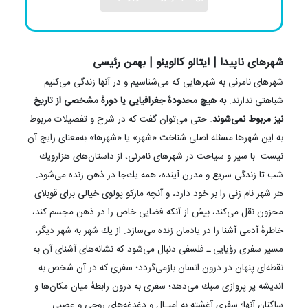
شهرهای ناپیدا | ایتالو کالوینو | بهمن رئیسی
شهرهای نامرئی به شهرهایی كه می‌شناسیم و در آنها زندگی می‌كنیم
شباهتی ندارند.
به هیچ محدودهٔ جغرافیایی یا دورهٔ مشخصی از تاریخ
نیز مربوط نمی‌شوند.
حتی می‌توان گفت كه در شرح و تفصیلات مربوط
به این شهرها مسئله اصلی شناخت «شهر» یا «شهرها» به‌معنای رایج آن
نیست. با سیر و سیاحت در شهرهای نامرئی، از داستان‌های هزارویك
شب تا زندگی سریع و مدرن آینده، همه یك‌جا در ذهن زنده می‌شود.
هر شهر نام زنی را بر خود دارد، و آنچه ماركو پولوی خیالی برای قوبلای
محزون نقل می‌كند، بیش از آنكه فضایی خاص را در ذهن مجسم كند،
خاطرهٔ آدمی آشنا را در یادمان زنده می‌سازد. از یك شهر به شهر دیگر،
مسیر سفری رؤیایی ـ فلسفی دنبال می‌شود كه نشانه‌های آشنای آن به
نقطه‌ای پنهان در درون انسان بازمی‌گردد؛ سفری كه در آن شخص به
اندیشه پر پروازی سبك می‌دهد؛ سفری به درون رابطهٔ میان مكان‌ها و
ساكنان آنها؛ سفری آغشته به امیـال و دغدغه‌های روحی و عصبی