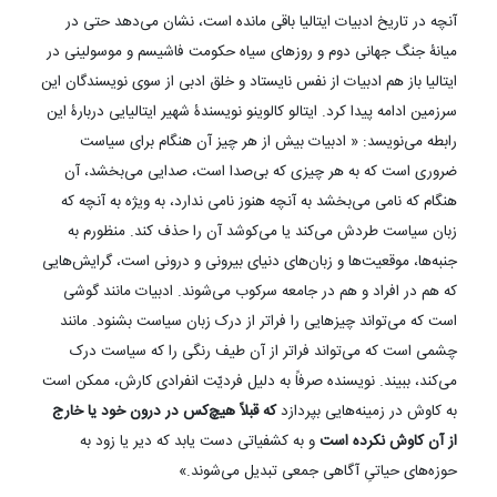
آنچه در تاریخ ادبیات ایتالیا باقی مانده است، نشان می‌دهد حتی در
میانۀ جنگ جهانی دوم و روزهای سیاه حکومت فاشیسم و موسولینی در
ایتالیا باز هم ادبیات از نفس نایستاد و خلق ادبی از سوی نویسندگان این
سرزمین ادامه پیدا کرد. ایتالو کالوینو نویسندۀ شهیر ایتالیایی دربارۀ این
رابطه می‌نویسد: « ادبیات بیش از هر چیز آن هنگام برای سیاست
ضروری است که به هر چیزی که بی‌صدا است، صدایی می‌بخشد، آن
هنگام که نامی می‌بخشد به آنچه هنوز نامی ندارد، به ویژه به آنچه که
زبان سیاست طردش می‌کند یا می‌کوشد آن را حذف کند. منظورم به
جنبه‌ها، موقعیت‌ها و زبان‌های دنیای بیرونی و درونی است، گرایش‌هایی
که هم در افراد و هم در جامعه سرکوب می‌شوند. ادبیات مانند گوشی
است که می‌تواند چیزهایی را فراتر از درک زبان سیاست بشنود. مانند
چشمی است که می‌تواند فراتر از آن طیف رنگی را که سیاست درک
می‌کند، ببیند. نویسنده صرفاً به دلیل فردیّت انفرادی کارش، ممکن است
به کاوش در زمینه‌هایی بپردازد
که قبلاً هیچ‌کس در درون خود یا خارج
از آن کاوش نکرده است
و به کشفیاتی دست یابد که دیر یا زود به
حوزه‌های حیاتیِ آگاهی جمعی تبدیل می‌شوند.»