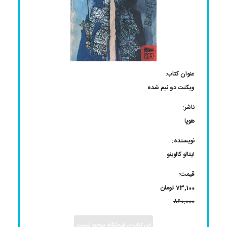
عنوان کتاب:
ویکنت دو نیم شده
ناشر:
هوپا
نویسنده:
ایتالو کالوینو
قیمت:
73,100 تومان
860,000
این کتاب در فروشگاه موجود نیست.