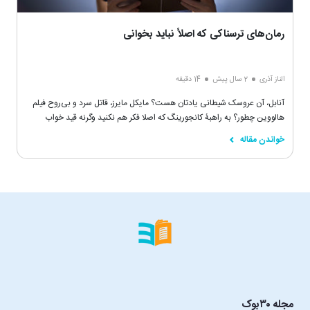
رمان‌های ترسناکی که اصلاً نباید بخوانی
الناز آذری
2 سال پیش
14 دقیقه
آنابل، آن عروسک شیطانی یادتان هست؟ مایکل مایرز، قاتل سرد و بی‌روح فیلم
هالووین چطور؟ به راهبۀ کانجورینگ که اصلا فکر هم نکنید وگرنه قید خواب
راحت را بزنید.
خواندن مقاله
مجله ۳۰بوک