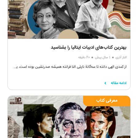
بهترین‌ کتاب‌های ادبیات ایتالیا را بشناسید
الناز آذری
1 سال پیش
60 دقیقه
از کمدی الهی دانته تا سه‌گانۀ ناپلی النا فرانته همیشه صدرنشین بوده است، یک‌جور تششع و تاثیرگذاری، یک‌جنس از صمیمت و گرما ارمغان ادبیات ایتالیایی به دنیای ادبیات است.
ادامه مقاله
معرفی کتاب