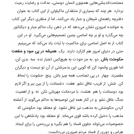
شهریار | نیکولا ماکیاولی | داریوش آشوری | نشر آگه
ساده‌ترین تعریف از آنچه ماکیاولی می‌گوید شاید همین جمله باشد :
«هدف، وسیله را توجیه می‌کند.» او با بلاغت تمام به واکاوی همین جمله
پرداخته است. یک رساله سیاسی-تاریخی که به حاکمان می‌آموزد چطور
قدرت و ثبات را حفظ کنند. ماکیاولی باور داشت که حفظ حکومت به هر
چیزی اولویت دارد و برای رسیدن به ثبات حاکم باید دست از
مصلحت‌اندیشی‌هایی همچون انسان دوستی، عدالت و رضایت رعیت
بردارد. هر چند که بسیاری از منتقدان ماکیاولی از این کتاب به عنوان
دفترچه راهنمای شیطان و جبار یاد می‌کنند، اما از منظری دیگر این کتاب
به خواننده امروزی نشان می‌دهد که در ذهن یک حاکم جبار و دیکتاتور
چه می‌گذرد و او بر چه اساسی چنین تصمیم‌هایی می‌گیرد. او در این
کتاب از نه اصل اساسی برای حاکمیت با ثبات یاد می‌کند که می‌بینیم
حتی در دنیای امروز هم کارکرد دارند: یک:
همیشه در پی سود و منفعت
حکومتت باش.
دو: به جز خودت به هیچ‌کس اعتبار نده. سه: بدی کن،
اما طوری وانمود کن که گویی این بدسرشتی از آن تو نیست و دیگران
مقصرند. چهار: در پی تصاحب همه چیز باش. پنج: خشونت را لحاظ