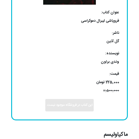
عنوان کتاب:
فروپاشی لیبرال دموکراسی
ناشر:
گل آذین
نویسنده:
وندی براون
قیمت:
225,000 تومان
2,500,000
این کتاب در فروشگاه موجود نیست.
ماکیاولیسم