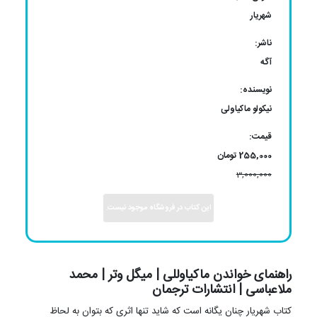
عنوان کتاب:
شهریار
ناشر:
آگه
نویسنده:
نیکولو ماکیاولی
قیمت:
255,000 تومان
3,000,000