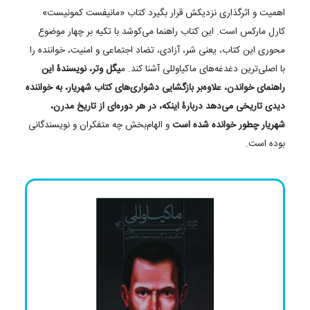
این کتاب در فروشگاه موجود نیست.
راهنمای خواندن ماکیاوللی | میگل وتر | محمد
ملاعباسی | انتشارات ترجمان
کتاب شهریار چنان یگانه است که شاید تنها اثری که بتوان به لحاظ
اهمیت و اثرگذاری نزدیکش قرار بگیرد کتاب «مانیفست کمونیست»
کارل مارکس است. این کتاب راهنما می‌کوشد با تکیه بر چهار موضوع
محوری این کتاب، یعنی شر، آزادی، تضاد اجتماعی و امنیت، خواننده را
با اصلی‌ترین دغدغه‌های ماکیاوللی آشنا کند. م
یگل وتر، نویسندۀ این
راهنمای خواندن، علاوه‌بر بازگشایی دشواری‌های کتاب شهریار، به خواننده
دیدی تاریخی می‌دهد دربارۀ اینکه، در هر دوره‌ای از تاریخ مدرن،
شهریار چطور خوانده شده است
و الهام‌بخش چه متفکران و نویسندگانی
بوده است.