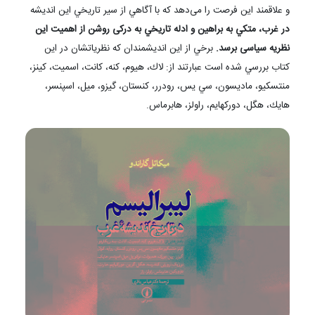
و علاقمند این فرصت را می‌دهد که با آگاهي از سير تاريخي اين انديشه
در غرب، متكي به براهين و ادله تاريخي به درکی روشن از اهمیت این
نظریه سیاسی برسد.
برخي از اين انديشمندان كه نظرياتشان در اين
كتاب بررسي شده است عبارتند از: لاك، هيوم، كنه، كانت، اسميت، كينز،
منتسكيو، ماديسون، سي يس، رودرر، كنستان، گيزو، ميل، اسپنسر،
هايك، هگل، دوركهايم، راولز، هابرماس.