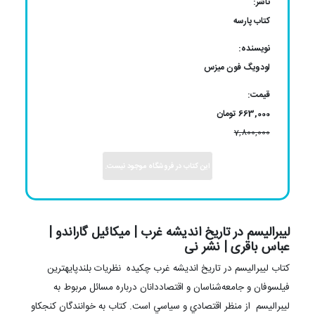
ناشر:
کتاب پارسه
نویسنده:
لودویگ فون میزس
قیمت:
663,000 تومان
7,800,000
این کتاب در فروشگاه موجود نیست.
ليبراليسم در تاريخ انديشه غرب | میکائیل گاراندو |
عباس باقری | نشر نی
كتاب ليبراليسم در تاريخ انديشه غرب چكيده نظريات بلندپايهترين
فيلسوفان و جامعه‌شناسان و اقتصاددانان درباره مسائل مربوط به
ليبراليسم از منظر اقتصادي و سياسي است. کتاب به خوانندگان کنجکاو