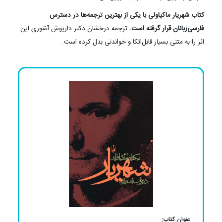
کن. شش: از فریب غافل نشو. هفت: دشمنانت را از بین ببر و اگر لازم
بود دوستانت را هم. هشت: با مردمانت مهربانی نکن. نه: و از اهمیت
جنگ غافل نشو. و در کنار همه این توصیه‌ها به حاکم می‌گوید از آغشته
کردن حکومتش به مذهب نیز غافل نشود. او معتقد بود حکومتی که
مذهب را دخیل کرده باشد قوی می‌ماند. او معتقد بود پادشاهی با این
خصوصیات می‌تواند جلوی فساد را هم بگیرد و بی‌رحمی را برای ایجاد
هراس و دوری از فساد مردم ضروری می‌دانست.
کتاب شهریار ماکیاولی با یکی از بهترین ترجمه‌ها در دسترس
فارسی‌زبانان قرار گرفته است
، ترجمه درخشان دکتر داریوش آشوری این
اثر را به متنی بسیار قابل‌اتکا و خواندنی بدل کرده است.