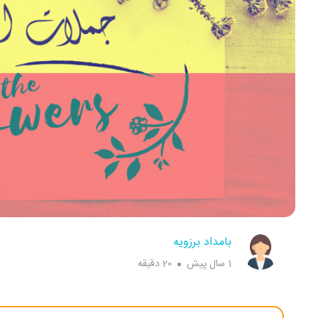
بامداد برزویه
1 سال پیش
20 دقیقه