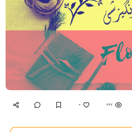
0
222