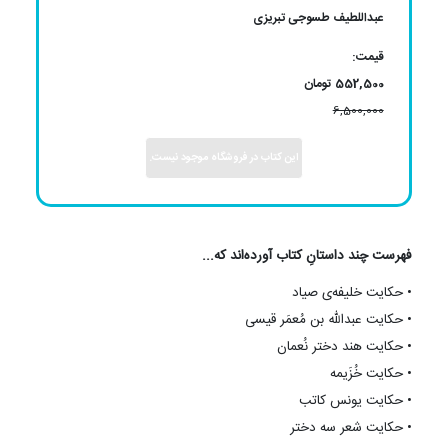
عبداللطیف طسوجی تبریزی
قیمت:
552,500 تومان
6,500,000
این کتاب در فروشگاه موجود نیست.
فهرست چند داستانِ کتاب آورده‌اند که...
•
حکایت خلیفه‌ی صیاد
•
حکایت عبدالله بن مُعمَر قیسی
•
حکایت هند دختر نُعمان
•
حکایت خُزَیمه
•
حکایت یونس کاتب
•
حکایت شعر سه دختر