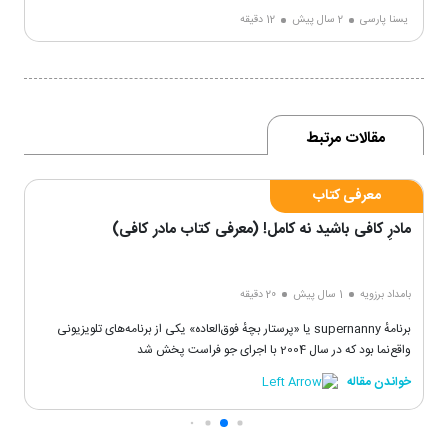
یسنا پارسی
2 سال پیش
12 دقیقه
مقالات مرتبط
معرفی کتاب
مادرِ کافی باشید نه کامل! (معرفی کتاب مادر کافی)
بامداد برزویه
1 سال پیش
20 دقیقه
برنامهٔ supernanny یا «پرستار بچهٔ فوق‌العاده» یکی از برنامه‌های تلویزیونی
واقع‌نما بود که در سال 2004 با اجرای جو فراست پخش شد
خواندن مقاله