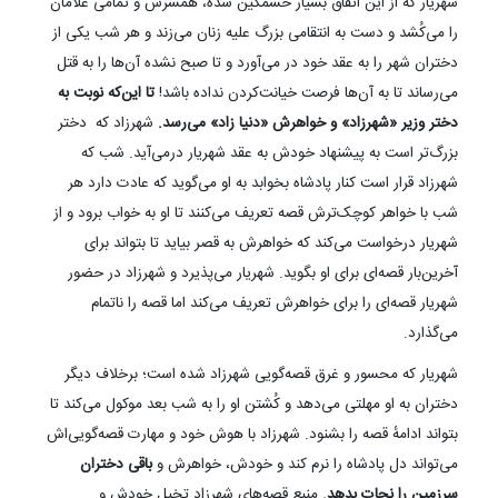
شهریار که از این اتفاق بسیار خشمگین شده، همسرش و تمامی غلامان
را می‌کُشد و دست به انتقامی بزرگ علیه زنان می‌زند و هر شب یکی از
دختران شهر را به عقد خود در می‌آورد و تا صبح نشده آن‌ها را به قتل
می‌رساند تا به آن‌ها فرصت خیانت‌کردن نداده باشد‍!
تا این‌که نوبت به
دختر وزیر «شهرزاد» و خواهرش «دنیا زاد» می‌رسد.
شهرزاد که دختر
بزرگ‌تر است به پیشنهاد خودش به عقد شهریار درمی‌آید. شب که
شهرزاد قرار است کنار پادشاه بخوابد به او می‌گوید که عادت دارد هر
شب با خواهر کوچک‌ترش قصه تعریف می‌کنند تا او به خواب برود و از
شهریار درخواست می‌کند که خواهرش به قصر بیاید تا بتواند برای
آخرین‌بار قصه‌ای برای او بگوید. شهریار می‌پذیرد و شهرزاد در حضور
شهریار قصه‌ای را برای خواهرش تعریف می‌کند اما قصه را ناتمام
می‌گذارد.
شهریار که محسور و غرق قصه‌گویی شهرزاد شده است؛ برخلاف دیگر
دختران به او مهلتی می‌دهد و کُشتن او را به شب بعد موکول می‌کند تا
بتواند ادامهٔ قصه را بشنود. شهرزاد با هوش خود و مهارت قصه‌گویی‌اش
می‌تواند دل پادشاه را نرم کند و خودش، خواهرش و
باقی دختران
سرزمین را نجات بدهد.
منبع قصه‌های شهرزاد تخیل خودش و