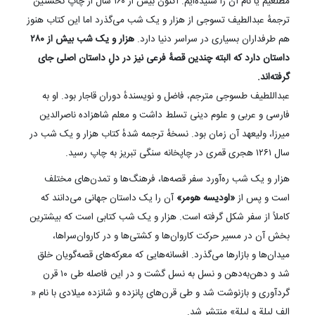
مطلعیم یا نام آن را شنیده‌ایم. اکنون بیش از ۱۶۰ سال از چاپ نخستین
ترجمهٔ عبدالطیف تسوجی از هزار و یک شب می‌گذرد اما این کتاب هنوز
هم طرفداران بسیاری در سراسر دنیا دارد.
هزار و یک شب بیش از ۲۸۰
داستان دارد که البته چندین قصهٔ فرعی نیز در دلِ داستان اصلی جای
گرفته‌اند.
عبداللطیف طسوجی مترجم، فاضل و نویسندهٔ دوران قاجار بود. او به
فارسی و عربی و علوم دینی تسلط داشت و معلم شاهزاده ناصرالدین
میرزا، ولیعهد آن زمان بود. نسخهٔ ترجمه شدهٔ کتاب هزار و یک شب در
سال ۱۲۶۱ هجری قمری در چاپخانه سنگی تبریز به چاپ رسید.
هزار و یک شب ره‌آورد سفر قصه‌ها، فرهنگ‌ها و تمدن‌های مختلف
است و پس از
«اودیسه هومر»
آن را یک داستان جهانی می‌دانند که
کاملاً از سفر شکل گرفته است. هزار و یک شب کتابی است که بیشترین
بخش آن در مسیر حرکت کاروان‌ها و کشتی‌ها و در کاروان‌سراها،
میدان‌ها و بازارها می‌گذرد. افسانه‌هایی که معرکه‌های قصه‌گویان خلق
شد و دهن‌به‌دهن و نسل به نسل گشت و در این فاصله طی ۱۰ قرن
گردآوری و بازنوشت شد و طی قرن‌های پانزده و شانزده میلادی با نام «
الف لیلة و لیلة» منتشر شد.