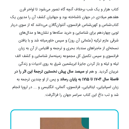
کتاب هزار و یک شب برخلاف آنچه گاه تصور می‌شود تا اواخر قرن
هفدهم میلادی در جهان ناشناخته بود و جهانیان کشف آن را مدیون یک
کتاب‌شناس و کهن‌شناس فرانسوی، آنتوان‌گالان می‌دانند که از سوی دربار
لویی چهاردهم برای شناسایی و خرید سکه‌ها و نشان‌ها و مدال‌های
شرقی عازم ترکیه (عثمانی آن روز) و سپس خاورمیانه شد و با یافتن
نسخه‌ای از ماجراهای سندباد بحری و ترجمه و اقتباس از آن به زبان
فرانسوی و سپس تکمیل کل مجموعه زمینه‌ساز شناسایی و کشف الف
لیله و لیله و باز کردن جایزۀ ابریشمین شرق به روی ادبیات و زندگی
غریبان گردید. و هم او
سیصد سال پیش نخستین ترجمۀ این اثر را در
فاصلۀ سال 1704 تا 1715 به پایان رساند
و پس از او چندین ترجمه به
زبان اسپانیایی، ایتالیایی، فرانسوی، آلمانی،‌ انگلیسی و ... در اروپا انجام
شد و تب داغ این کتاب سراسر جهان را فراگرفت.