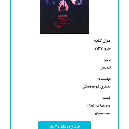
عنوان کتاب:
مترو 2033
ناشر:
تندیس
نویسنده:
دمیتری گلوخوفسکی
قیمت:
1,088,000 تومان
12,800,000
خرید از فروشگاه 30 بوک