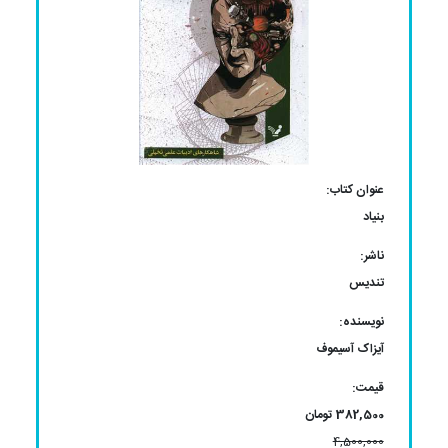
عنوان کتاب:
بنیاد
ناشر:
تندیس
نویسنده:
آیزاک آسیموف
قیمت:
382,500 تومان
4,500,000