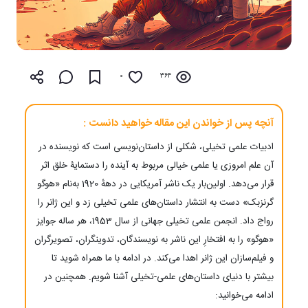
0
364
آنچه پس از خواندن این مقاله خواهید دانست :
ادبیات علمی تخیلی، شکلی از داستان‌نویسی است که نویسنده در
آن علم امروزی یا علمی خیالی مربوط به آینده را دستمایۀ خلق اثر
قرار می‌دهد. اولین‌بار یک ناشر آمریکایی در دههٔ 1920 به‌نام «هوگو
گرنزبک» دست به انتشار داستان‌های علمی تخیلی زد و این ژانر را
رواج داد. انجمن علمی تخیلی جهانی از سال 1953، هر ساله جوایز
«هوگو» را به افتخارِ این ناشر به نویسندگان، تدوینگران، تصویرگران
و فیلم‌سازان این ژانر اهدا می‌کند. در ادامه با ما همراه شوید تا
بیشتر با دنیای داستان‌های علمی-تخیلی آشنا شویم. همچنین در
ادامه می‌‌خوانید: