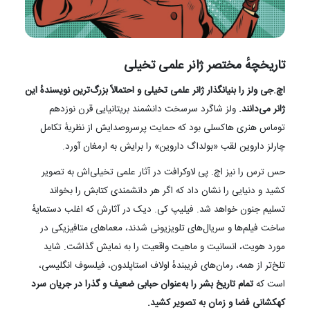
تاریخچهٔ مختصر ژانر علمی تخیلی
اچ.جی ولز را بنیانگذار ژانر علمی تخیلی و احتمالاً بزرگ‌ترین نویسندهٔ این
ژانر می‌دانند.
ولز شاگرد سرسخت دانشمند بریتانیایی قرن نوزدهم
توماس هنری هاکسلی بود که حمایت پرسروصدایش از نظریهٔ تکامل
چارلز داروین لقب «بولداگ داروین» را برایش به ارمغان آورد.
حس ترس را نیز اچ. پی لاوکرافت در آثار علمی تخیلی‌اش به تصویر
کشید و دنیایی را نشان داد که اگر هر دانشمندی کتابش را بخواند
تسلیم جنون خواهد شد. فیلیپ کی. دیک در آثارش که اغلب دستمایهٔ
ساخت فیلم‌ها و سریال‌های تلویزیونی شدند، معماهای متافیزیکی در
مورد هویت، انسانیت‌ و ماهیت واقعیت را به نمایش گذاشت. شاید
تلخ‌تر از همه، رمان‌‌های فریبندهٔ اولاف استاپلدون، فیلسوف انگلیسی،
است که
تمام تاریخ بشر را به‌عنوان حبابی ضعیف و گذرا در جریان سرد
کهکشانی فضا و زمان به تصویر کشید.