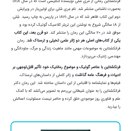
فرنکشتاین رمانی از مری شلی نویسندهٔ انگلیسی است که در سال 1818
به‌صورت ناشناس منتشر شد. نام مِری شلی برای اولین‌بار در ویرایش
دوم این کتاب ظاهر شد که در سال 1821 در پاریس به چاپ رسید. شِلی
از 18 سالگی شروع به نوشتن این تریلر کلاسیک گوتیک کرده بود و
موفق شد در 20 سالگی این رمان را منتشر کند.
دو قرن بعد، این کتاب
یکی از کتاب‌های اصلی هر دو ژانر علمی تخیلی و ترسناک شد.
رمان
فرانکشتاین به موضوعات مهمی مانند ماهیت زندگی و مرگ، جاودانگی و
مهندسی ژنتیک می‌پردازد.
فرنکشتاین با عناصر گوتیک و موضوع رمانتیک خود تأثیر قابل‌توجهی بر
ادبیات و فرهنگ عامه گذاشت
و ژانر کاملی از داستان‌های ترسناک،
فیلم‌ها و نمایشنامه با اقتباس از این داستان ساخته شد. این رمان دکتر
فرانکشتاین را به عنوان شیطانی بی‌رحم به تصویر می‌کشد که با کمک
علم و فناوریِ روز موجودی خلق کرده و حاضر نیست مسئولیت اعمالش
را بپذرید.