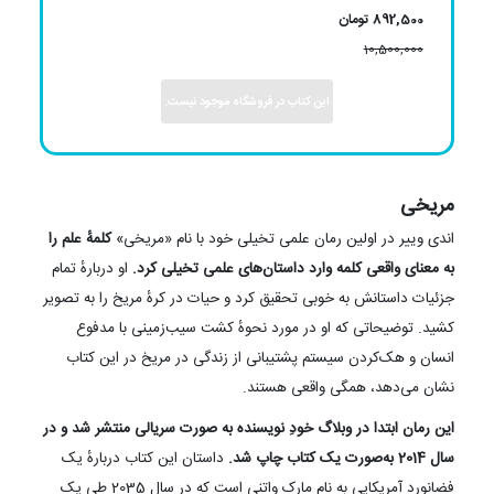
892,500 تومان
10,500,000
این کتاب در فروشگاه موجود نیست.
مریخی
اندی وییر در اولین رمان علمی تخیلی خود با نام «مریخی»
کلمهٔ علم را
به معنای واقعی کلمه وارد داستان‌های علمی تخیلی کرد.
او دربارهٔ تمام
جزئیات داستانش به خوبی تحقیق کرد و حیات در کرهٔ مریخ را به تصویر
کشید. توضیحاتی که او در مورد نحوهٔ کشت سیب‌زمینی با مدفوع
انسان و هک‌کردن سیستم پشتیبانی از زندگی در مریخ در این کتاب
نشان می‌دهد، همگی واقعی هستند.
این رمان ابتدا در وبلاگ خودِ نویسنده به صورت سریالی منتشر شد و در
سال 2014 به‌صورت یک کتاب چاپ شد.
داستان این کتاب دربارهٔ یک
فضانورد آمریکایی به نام مارک واتنی است که در سال 2035 طی یک