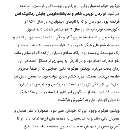
ویکتور هوگو به‌عنوان یکی از بزرگترین نویسندگان فرانسوی شناخته
می‌شود.
او رمان نویس، شاعر و نمایشنامه‌نویس جنبش رمانتیک اهل
فرانسه بود.
دو رمان او که با نام‌های «بینوایان» در سال 1862 و
«گوژپشت نوتردام» که در سال 1831 منتشر شدند، تا به امروز
معروف‌ترین و شناخته‌شده‌ترین آثار او باقی مانده‌اند. بسیاری از اشعار و
مجموعه شعرهای هوگو همچنان در فرانسه محبوب هستند. او نه‌تنها
یک نویسندهٔ برجسته بود، بلکه مدافع بسیاری از اهداف اجتماعی مانند
لغو مجازات اعدام بود و در آثارش به بسیاری از مسائل اجتماعی آن
زمان بحث می‌کرد. ویکتور هوگو به دلیل حمایتی که از طبقه‌ٔ محروم
جامعه می‌کرد، همیشه مورد خشم سران دولت بود. به همین دلیل نیز
سال‌هایی از زندگی‌اش را در تبعید در بروکسل و جزیره‌ای در دریای
مانش گذرانید. بعد از سرنگونی امپراطور فرانسه در سال ۱۸۷۰ هوگو
به‌عنوان قهرمان ملی به کشورش بازگشت.
ویکتور هوگو با وجود این که خودش فقیر نبود، همواره با فقرا همدل و
همزبان باقی ماند و به اندیشیدن به دغدغه‌های آن‌ها ادامه داد. او تا
آخرین نفس بر تعهدش به طبقات پایین جامعه پایبند ماند: طبق