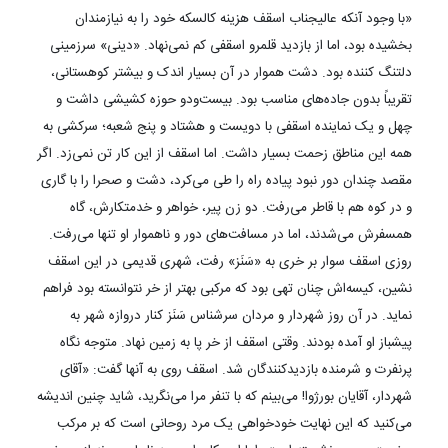
«با وجود آنکه عالیجناب اسقف هزینه کالسکه خود را به نیازمندان
بخشیده بود، اما از بازدید قلمرو اسقفی کم نمی‌نهاد. «دینی» سرزمینی
دلتنگ کننده بود. دشت هموار در آن بسیار اندک و بیشتر کوهستانی،
تقریباً بدون جاده‌های مناسب بود. بیست‌ودو حوزه کشیشی داشت و
چهل و یک نماینده اسقفی با دویست و هشتاد و پنج شعبه؛ سرکشی به
همه این مناطق زحمت بسیار داشت. اما اسقف از این کار تن نمی‌زد. اگر
مقصد چندان دور نبود پیاده راه را طی می‌کرد، دشت و صحرا را با گاری
و در کوه هم با قاطر می‌رفت. دو زن پیر، خواهر و خدمتکارش، گاه
همسفرش می‌شدند، اما در مسافت‌های دور و ناهموار او تنها می‌رفت.
روزی اسقف سوار بر خری به «سَنَز» رفت، شهری قدیمی در این اسقف
نشین، کیسه‌اش چنان تهی بود که مرکبی بهتر از خر نتوانسته بود فراهم
نماید. در آن روز شهردار و مردان سرشناس سَنَز کنار دروازه شهر به
پیشباز او آمده بودند. وقتی اسقف از خر پا به زمین نهاد. متوجه نگاه
پرنفرت و شرمنده بازدیدکنندگان شد. اسقف روی به آنها گفت: «آقای
شهردار، آقایان بورژوا! می‌بینم که با تنفر مرا می‌نگرید، شاید چنین اندیشه
می‌کنید که این نهایت خودخواهی یک مرد روحانی است که بر مرکب