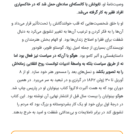
وصیت‌نامهٔ او،
تابوتش با کالسکه‌ای ساده‌ای حمل شد که در خاکسپاری
افراد فقیر به کار گرفته می‌شد.
او با خلق شخصیت‌هایی که قلب خوانندگانش را تحت‌تأثیر قرار می‌داد و
آن‌ها را به فکر کردن و ترغیب آن‌ها به تغییر تشویق می‌کرد به دنبال
شفقت برای فقرا و اصلاح زندان‌ها بود. او الهام بخش هنرمندان و
نویسندگان بسیاری از جمله امیل زولا، گوستاو فلوبر، فئودور
داستایفسکی و آلبر کامو بود.
هوگو با آن‌که در سیاست نیز فعال بود اما
نه از طریق سیاست بلکه به واسطهٔ ادبیات توانست روح انقلابی زمانه‌اش
را به تصویر بکشد
و نسل‌های بعد را مسحور هنر خود سازد. او از 8
آوریل تا 30 ژوئن 1862 در گرنزی و در تبعید به سر می‌برد. در همین
دوران بود که به همت آلبرت لاکروآ کتاب بینوایان او در پاریس چاپ شد.
هوگو بینوایان را بیست سال قبل از انتشار نهایی آن نوشته بود. این کتاب
در درجۀ اول برای خود او یک کار بشردوستانه و بزرگ بود که مردم را
تشویق کند در برابر ناملایمات و بی‌عدالتی شفقت و امید به خرج بدهند.