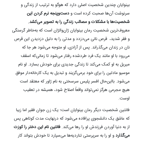
بینوایان چندین شخصیت اصلی دارد که هوگو به ترتیب از زندگی و
سرنوشت آن‌ها صحبت کرده است و
دست‌وپنجه نرم کردن این
شخصیت‌ها با مشکلات و مصائب زندگی را به تصویر می‌کشد.
معروف‌ترین شخصیت رمان بینوایان ژان‌والژان است که به‌خاطر گرسنگی
و فقر شدید، قرص نانی می‌دزدد و مدتی را به دلیل دزدیدن این قرص
نان در زندان می‌گذراند. پس از آزادی، او متوجه می‌شود هر جا که
می‌رود با او مانند یک فرد طردشده رفتار می‌شود تا زمانی‌که اسقف
میریل به او کمک می‌کند تا زندگی جدیدی برای خودش بسازد. او نام
موسیو مادلین را برای خود برمی‌گزیند و تبدیل به یک کارخانه‌دار موفق
می‌شود. بااین‌حال افسر پلیس سرسختی به نام ژاور که معتقد است
هیچ مجرمی هرگز نمی‌تواند واقعاً اصلاح شود، همیشه در تعقیب
اوست.
فانتین شخصیت دیگر رمان بینوایان است؛ یک زن جوان فقیر اما زیبا
که عاشق یک دانشجوی پرافاده می‌شود که درنهایت مدت کوتاهی پس
از به دنیا آوردن فرزندش او را رها می‌کند.
فانتین نام این دختر را کوزت
می‌گذارد
و او را به سرپرستی تناردیه‌ها می‌سپارد تا خودش بتواند کار