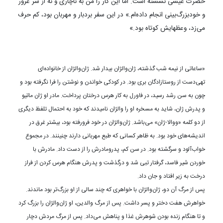
حضرت عیسی نشسته است. اما این کار را من به ناچاری و نه از سر غرور
و خودبزرگ‌بینی انجام داده‌ام.» در این سفر بردبار و مهربان بود، کم حرف
می‌زد، وعظهایش کوتاه بود.»
«ساعاتی از نیمه شب گذشته، ژان‌والژان بیدار شد. ژان‌والژان از خانواده‌ای
تهی‌دست از روستازادگان بری بود. در کودکی خواندن و نوشتن را فرا نگرفته بود و
چون به سن رشد رسید، در فاورل به کار هرس درختان پرداخت. مادر او ژان ماتیو
و پدرش ژان، شاید به مسخره او را والژان نامیدند که خود به احتمال تلفظ دیگری
از دو کلمه «ووالا-ژان» می‌باشد. ژان‌والژان در خود فرورفته بود، بیشتر غرق در
اندیشه‌های خود بود. به ظاهر کسانی که طبع مهربانی دارند چنینند. در مجموع
خواب‌آلود و سرگشته بود. در سن کم، پدرومادرش را از دست داد. مادرش با
خوردن شیر فاسد، گرفتار تبی شد و درگذشت و پدرش هنگام هرس کردن از فراز
درخت به زیر افتاد و جان داد.
پس از مرگ آن دو، ژان‌والژان با خواهری که چند سالی از او بزرگ‌تر بود ماندند.
خواهرش هفت دختر و پسر داشت. پس از مرگ والدین، او ژان‌والژان را بزرگ کرد
و تا هنگام زنده‌ بودن شوهرش غذا و پناهش می‌داد. پس از مرگ مردش دچار