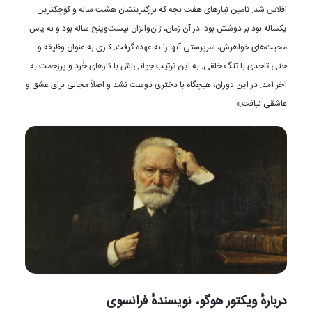
افلاس شد. تامین نیازهای هفت بچه که بزرگترینشان هشت ساله و کوچکترین
یکساله بود بر دوشش بود. در آن زمان، ژان‌والژان بیست‌وپنج ساله بود و به پاس
محبت‌های خواهرش، سرپرستی آنها را به عهده گرفت. کاری به عنوان وظیفه و
حتی تاحدی با تنگ خلقی. به این ترتیب جوانی‌اش با کارهای خُرد و پرزحمت به
آخر آمد. در این دوران، هیچگاه با دختری دوست نشد و اصلاً مجالی برای عشق و
عاشقی نیافت.»
دربارهٔ ویکتور هوگو، نویسندهٔ فرانسوی