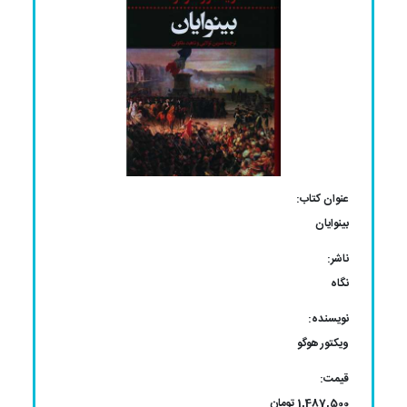
عنوان کتاب:
بینوایان
ناشر:
نگاه
نویسنده:
ویکتور هوگو
قیمت:
1,487,500 تومان