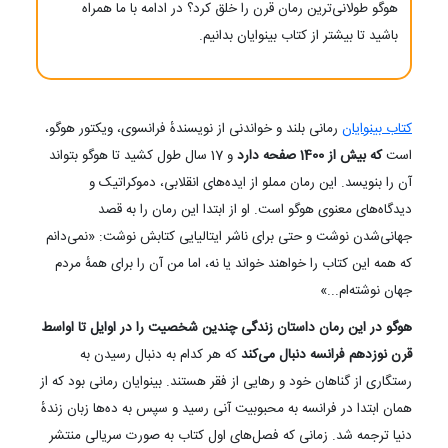
هوگو طولانی‌ترین رمان قرن را خلق کرد؟ در ادامه با ما همراه
باشید تا بیشتر از کتاب بینوایان بدانیم.
کتاب بینوایان
رمانی بلند و خواندنی از نویسندهٔ فرانسوی، ویکتور هوگو،
است
که بیش از 1400 صفحه دارد
و 17 سال طول کشید تا هوگو بتواند
آن را بنویسد. این رمان مملو از ایده‌های انقلابی، دموکراتیک و
دیدگاه‌های معنوی هوگو است. او از ابتدا این رمان را به قصد
جهانی‌شدن نوشت و حتی برای ناشر ایتالیایی کتابش نوشت: «نمی‌دانم
که همه این کتاب را خواهند خواند یا نه، اما من آن را برای همهٔ مردم
جهان نوشته‌ام...»
هوگو در این رمان داستان زندگی چندین شخصیت را در اوایل تا اواسط
قرن نوزدهم فرانسه دنبال می‌کند
که هر کدام به دنبال رسیدن به
رستگاری از گناهان خود و رهایی از فقر هستند. بینوایان رمانی بود که از
همان ابتدا در فرانسه به محبوبیت آنی رسید و سپس به ده‌ها زبان زندهٔ
دنیا ترجمه شد. زمانی که فصل‌های اول کتاب به صورت سریالی منتشر