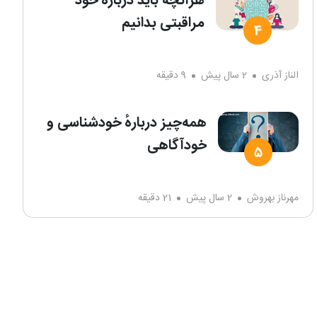
هرآنچه باید دربارۀ خود
مراقبتی بدانیم
الناز آذری
2 سال پیش
9 دقیقه
همه‌چیز دربارهٔ خودشناسی و
خودآگاهی
مهرناز بهروش
2 سال پیش
21 دقیقه