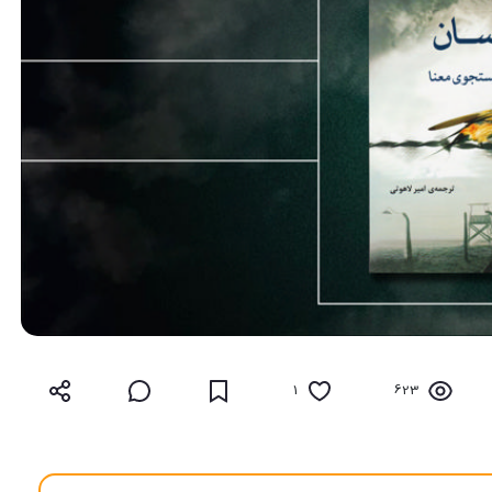
1
623